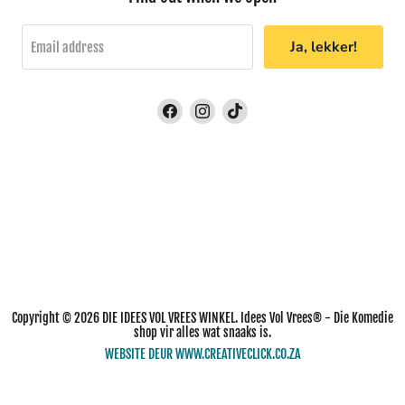
Ja, lekker!
Email address
Find
Find
Find
us
us
us
on
on
on
Facebook
Instagram
TikTok
Copyright © 2026 DIE IDEES VOL VREES WINKEL. Idees Vol Vrees® - Die Komedie
shop vir alles wat snaaks is.
WEBSITE DEUR WWW.CREATIVECLICK.CO.ZA